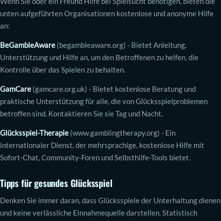
Wenn Sie oder ein Freund Hilfe bei Spielsucht benötigen, bieten die
unten aufgeführten Organisationen kostenlose und anonyme Hilfe
an:
BeGambleAware
(begambleaware.org) - Bietet Anleitung,
Unterstützung und Hilfe an, um den Betroffenen zu helfen, die
Kontrolle über das Spielen zu behalten.
GamCare
(gamcare.org.uk) - Bietet kostenlose Beratung und
praktische Unterstützung für alle, die von Glücksspielproblemen
betroffen sind. Kontaktieren Sie sie Tag und Nacht.
Glücksspiel-Therapie
(www.gamblingtherapy.org) - Ein
internationaler Dienst, der mehrsprachige, kostenlose Hilfe mit
Sofort-Chat, Community-Foren und Selbsthilfe-Tools bietet.
Tipps für gesundes Glücksspiel
Denken Sie immer daran, dass Glücksspiele der Unterhaltung dienen
und keine verlässliche Einnahmequelle darstellen. Statistisch