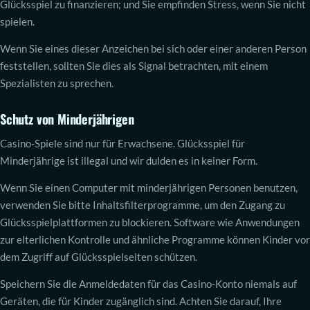
Glücksspiel zu finanzieren; und Sie empfinden Stress, wenn Sie nicht
spielen.
Wenn Sie eines dieser Anzeichen bei sich oder einer anderen Person
feststellen, sollten Sie dies als Signal betrachten, mit einem
Spezialisten zu sprechen.
Schutz von Minderjährigen
Casino-Spiele sind nur für Erwachsene. Glücksspiel für
Minderjährige ist illegal und wir dulden es in keiner Form.
Wenn Sie einen Computer mit minderjährigen Personen benutzen,
verwenden Sie bitte Inhaltsfilterprogramme, um den Zugang zu
Glücksspielplattformen zu blockieren. Software wie Anwendungen
zur elterlichen Kontrolle und ähnliche Programme können Kinder vor
dem Zugriff auf Glücksspielseiten schützen.
Speichern Sie die Anmeldedaten für das Casino-Konto niemals auf
Geräten, die für Kinder zugänglich sind. Achten Sie darauf, Ihre