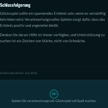
Schlussfolgerung
Glücksspiel sollte ein spannendes Erlebnis sein, wenn es vernünftig
betrieben wird. Verantwortungsvolles Spielen sorgt dafür, dass das
Erlebnis positiv und angenehm bleibt.
Denken Sie daran: Hilfe ist immer verfügbar, und Unterstützung zu
suchen ist ein Zeichen von Stärke, nicht von Schwäche.
Zuletzt aktualisiert: Juni 2026
18+
Spielen Sie verantwortungsvoll. Glücksspiel soll Spaß machen.