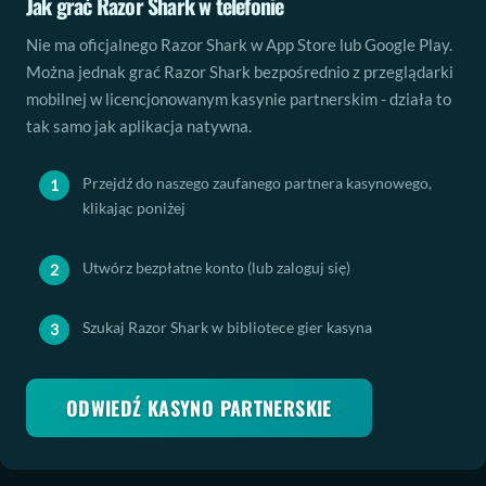
Jak grać
Razor Shark
w telefonie
c
j
Nie ma oficjalnego
Razor Shark
w App Store lub Google Play.
a
Można jednak grać
Razor Shark
bezpośrednio z przeglądarki
R
mobilnej w licencjonowanym kasynie partnerskim - działa to
a
tak samo jak aplikacja natywna.
z
o
Przejdź do naszego zaufanego partnera kasynowego,
r
klikając poniżej
S
h
Utwórz bezpłatne konto (lub zaloguj się)
a
r
Szukaj
Razor Shark
w bibliotece gier kasyna
k
-
p
ODWIEDŹ KASYNO PARTNERSKIE
o
b
i