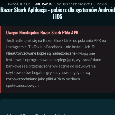
Przejdź
S
RAZOR SHARK
APLIKACJA
BONUS BEZ DEPOZYTU
DEMO
Razor Shark
Aplikacja - pobierz dla systemów Android
do
t
i iOS
treści
r
o
n
Uwaga: Nieoficjalne
Razor Shark
Pliki APK
a
Jeśli natknąłeś się na
Razor Shark
Linki do pobrania APK na
g
Instagramie, TikTok lub Facebooku, nie instaluj ich. Te
ł
Nieautoryzowane kopie są niebezpieczne
- Mogą one
ó
instalować oprogramowanie szpiegujące, wykradać dane
w
bankowe i są przeznaczone wyłącznie do oszukiwania
n
użytkowników. Legalne gry kasynowe nigdy nie są
a
rozpowszechniane jako pliki APK w mediach
A
społecznościowych.
p
l
i
k
a