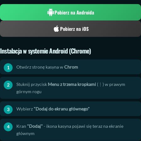
e
Pobierz na Androida
r
z
Pobierz na iOS
n
a
A
Instalacja w systemie Android (Chrome)
n
d
Otwórz stronę kasyna w
Chrom
r
o
i
Stuknij przycisk
Menu z trzema kropkami
(⋮) w prawym
d
górnym rogu
a
i
Wybierz
"Dodaj do ekranu głównego"
i
O
Kran
"Dodaj"
- ikona kasyna pojawi się teraz na ekranie
S
głównym