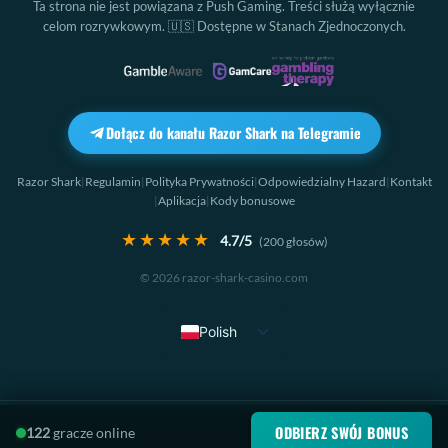
Ta strona nie jest powiązana z
Push Gaming
. Treści służą wyłącznie
celom rozrywkowym. 🇺🇸 Dostępne w Stanach Zjednoczonych.
Dołącz do kanału Razor Shark na Telegramie
Razor Shark
Regulamin
Polityka Prywatności
Odpowiedzialny Hazard
Kontakt
|
|
|
|
Aplikacja
Kody bonusowe
|
|
★★★★★
4.7
/5
(
200
głosów)
© 2026 razor-shark-casino.com
Polish
English
French
Spanish
ODBIERZ SWÓJ BONUS
122
gracze online