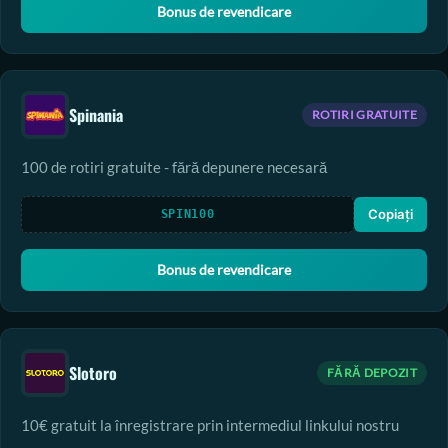
Bonus de revendicare
f
ă
r
ă
Spinania
d
ROTIRI GRATUITE
e
p
100 de rotiri gratuite - fără depunere necesară
u
n
Copiați
SPIN100
e
r
Bonus de revendicare
e
Slotoro
FĂRĂ DEPOZIT
10€ gratuit la înregistrare prin intermediul linkului nostru